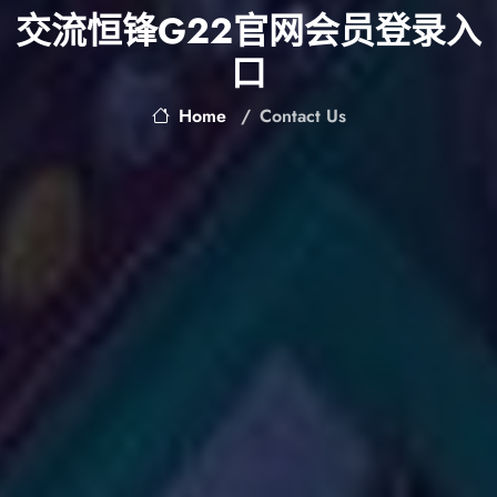
交流恒锋g22官网会员登录入
口
Home
Contact Us