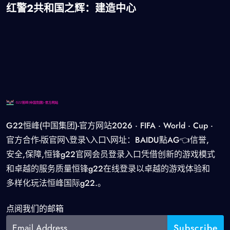
红警2共和国之辉：建造中心
G22恒峰(中国集团)-官方网站2026 · FIFA · World · Cup ·
官方合作-版官网\登录\入口\网址：BAIDU點AG👈信誉,
安全,保障,恒锋g22官网会员登录入口凭借创新的游戏模式
和卓越的服务质量恒锋g22在线登录以卓越的游戏体验和
多样化玩法恒峰国际g22.。
点阅我们的邮箱