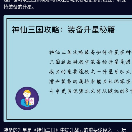
持装备的升星。
装备的升星是《神仙三国》中提升战力的重要途径之一。玩