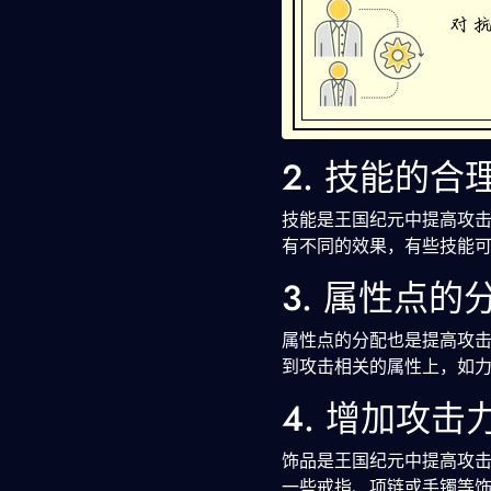
2. 技能的合
技能是王国纪元中提高攻
有不同的效果，有些技能
3. 属性点的
属性点的分配也是提高攻
到攻击相关的属性上，如
4. 增加攻击
饰品是王国纪元中提高攻
一些戒指、项链或手镯等