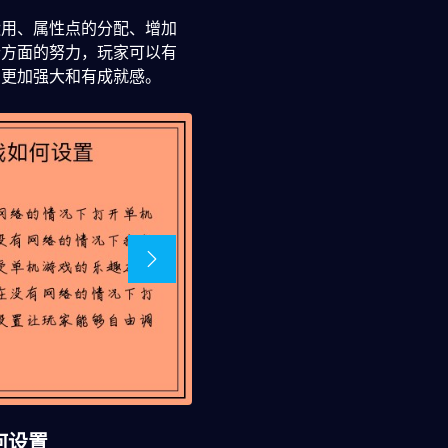
运用、属性点的分配、增加
个方面的努力，玩家可以有
中更加强大和有成就感。
何设置