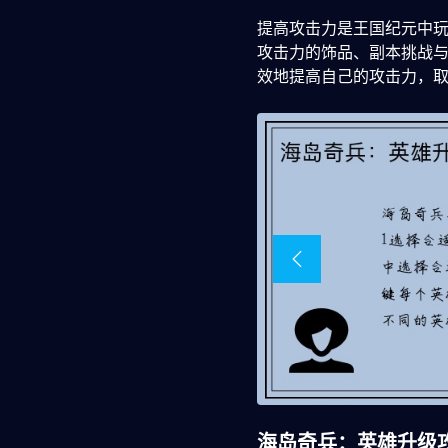
提高攻击力是王国纪元中
攻击力的饰品、副本挑战
效地提高自己的攻击力，
海岛奇兵：英雄升级