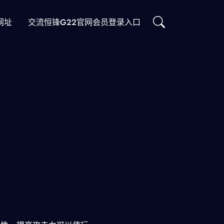
网址
交流恒锋g22官网会员登录入口