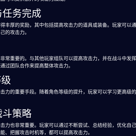
与任务完成
获得丰厚的奖励，其中包括提高攻击力的道具或装备。玩家可以
自己的攻击力。
是非常重要的。与其他玩家组队可以提高攻击力，并在战斗中发
，通过团队合作来提高整体攻击力。
等级
攻击力的重要手段。随着角色等级的提升，玩家可以学习更高级
战斗策略
攻击力也非常重要。玩家可以通过不断尝试、总结经验，优化自
技能、把握攻击时机等，都可以提高攻击力。