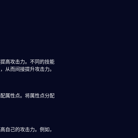
来提高攻击力。不同的技能
性，从而间接提升攻击力。
分配属性点。将属性点分配
提高自己的攻击力。例如，