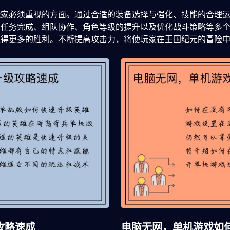
玩家必须重视的方面。通过合适的装备选择与强化、技能的合理
与任务完成、组队协作、角色等级的提升以及优化战斗策略等多
取得更多的胜利。不断提高攻击力，将使玩家在王国纪元的冒险
攻略速成
电脑无网，单机游戏如