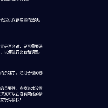
面会提供保存设置的选项，
设置是否合适，是否需要进
置，以便进行比较和调整。
戏的乐趣了。通过合理的游
置的重要性，查找游戏设置
，玩家可以在没有网络的情
大家玩得愉快！