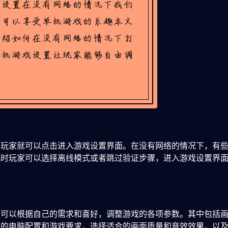
置
，玩家就可以点击进入游戏设置界面。在没有网络的情况下，有
此时玩家可以选择离线模式或者跳过验证步骤，进入游戏设置界
数
家可以根据自己的需求和喜好，调整游戏的各项参数。其中包括
己的电脑配置和游戏要求，选择适合的画面质量和音效效果，以