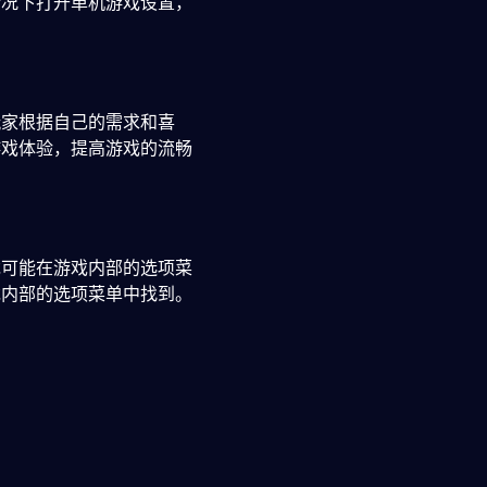
情况下打开单机游戏设置，
玩家根据自己的需求和喜
游戏体验，提高游戏的流畅
戏可能在游戏内部的选项菜
戏内部的选项菜单中找到。