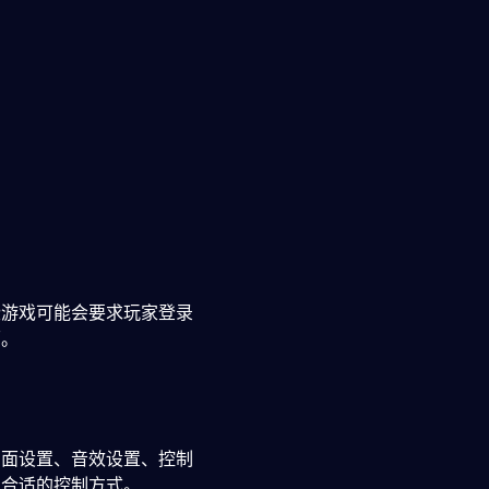
些游戏可能会要求玩家登录
面。
画面设置、音效设置、控制
及合适的控制方式。