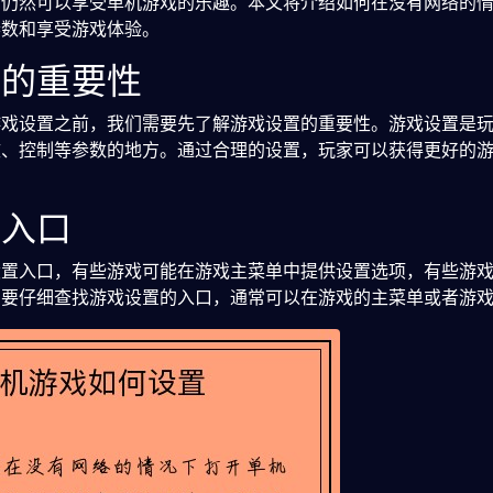
们仍然可以享受单机游戏的乐趣。本文将介绍如何在没有网络的
参数和享受游戏体验。
置的重要性
游戏设置之前，我们需要先了解游戏设置的重要性。游戏设置是
效、控制等参数的地方。通过合理的设置，玩家可以获得更好的
置入口
设置入口，有些游戏可能在游戏主菜单中提供设置选项，有些游
需要仔细查找游戏设置的入口，通常可以在游戏的主菜单或者游