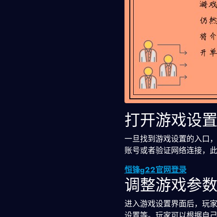
打开游戏设
一旦找到游戏设置的入口
账号或者验证网络连接，
恒锋g22官网登录
调整游戏参
进入游戏设置界面后，玩
设置等。玩家可以根据自